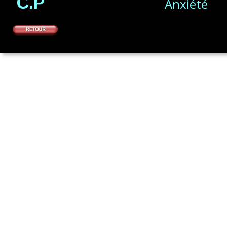
C.P
Anxiété